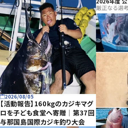
2026年度
厳正なる選考
2026/08/05
【活動報告】160kgのカジキマグ
ロを子ども食堂へ寄贈｜第37回
与那国島国際カジキ釣り大会