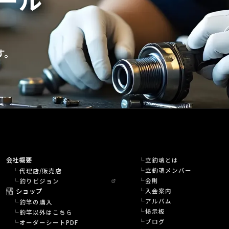
す。
会社概要
立釣魂とは
立釣魂メンバー
代理店/販売店
会則
釣りビジョン
ショップ
入会案内
アルバム
釣竿の購入
掲示板
釣竿以外はこちら
ブログ
オーダーシートPDF