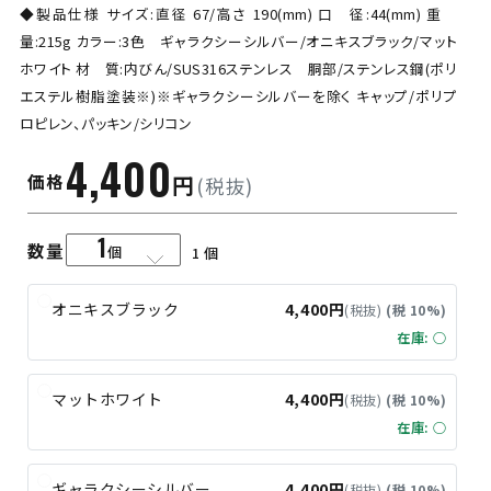
◆製品仕様 サイズ:直径 67/高さ 190(mm) 口 径:44(mm) 重
量:215g カラー:3色 ギャラクシーシルバー/オニキスブラック/マット
ホワイト 材 質:内びん/SUS316ステンレス 胴部/ステンレス鋼(ポリ
エステル樹脂塗装※)※ギャラクシーシルバーを除く キャップ/ポリプ
ロピレン、パッキン/シリコン
4,400
価格
円
(税抜)
1
数量
個
オニキスブラック
4,400円
(税抜)
(税 10%)
在庫: ○
マットホワイト
4,400円
(税抜)
(税 10%)
在庫: ○
ギャラクシーシルバー
4,400円
(税抜)
(税 10%)