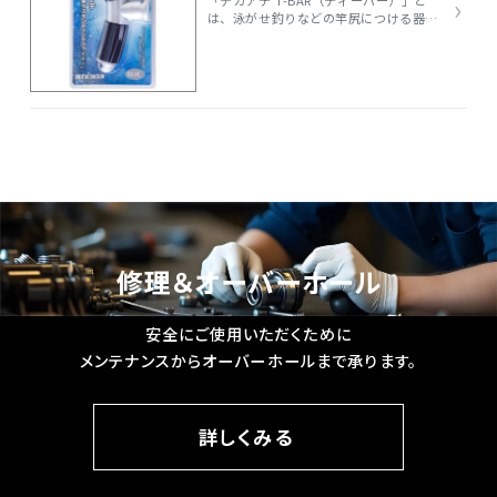
›
は、泳がせ釣りなどの竿尻につける器具
です。 主に超大型魚とのファイトに使わ
れ、アングラーの上半身とロッドをしっ
かり連動させるための重要なアイテムで
す。 T字型のハンドル構造を持ち、両手
でバーを握ることで、魚の強烈な引きに
対して体全体でロッドをコントロールで
きます。 これにより、腕力だけでなく背
筋・脚力を使った**安定したポンピング
（ロッドの上下操作）**が可能になりま
す。
修理＆オーバーホール
安全にご使用いただくために
メンテナンスからオーバーホールまで承ります。
詳しくみる