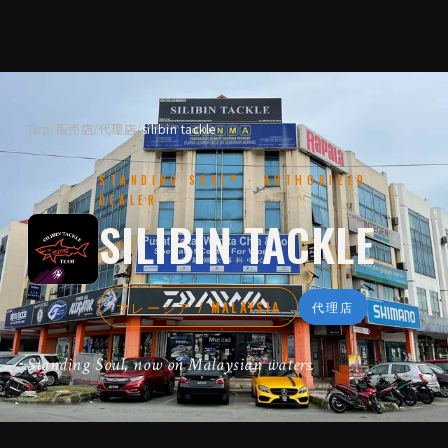
Top
/
販売店/代理店
/
silibin tackle
STANDING SOUL
· AUTHORIZED
®
DEALER
SILIBIN TACKLE
マレーシア / MALAYSIA
代理店
Standing Soul, now on Malaysian waters.