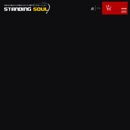
0
JP
EN