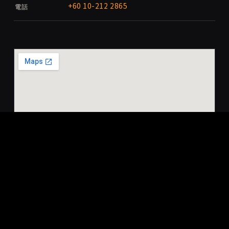
+60 10-212 2865
電話
プチョン店 / Bandar Puteri
(Puchong)
No. 2 & 2A-G, Jalan Puteri 4/2, Bandar
所在地
Puteri, 47100 Puchong, Selangor,
Malaysia