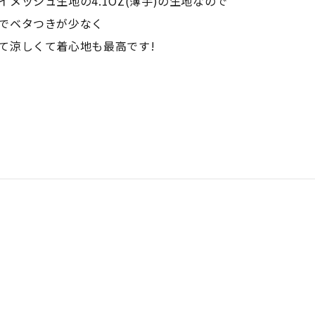
イメッシュ生地の4.1OZ(薄手)の生地なので
でベタつきが少なく
て涼しくて着心地も最高です!