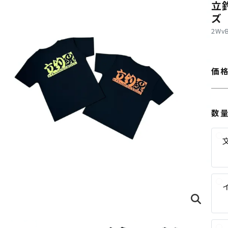
立
ズ
2Wv
価
数