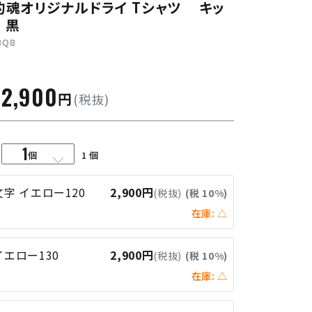
釣魂オリジナルドライ Tシャツ キッ
 黒
BQ8
2,900
円
格
(税抜)
1
量
個
文字 イエロー120
2,900円
(税抜)
(税 10%)
在庫: △
イエロー130
2,900円
(税抜)
(税 10%)
在庫: △