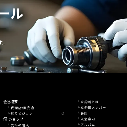
ール
す。
会社概要
立釣魂とは
立釣魂メンバー
代理店/販売店
会則
釣りビジョン
ショップ
入会案内
アルバム
釣竿の購入