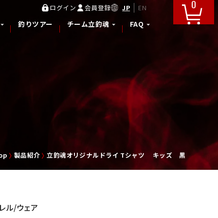
0
JP
EN
ログイン
会員登録
釣りツアー
チーム立釣魂
FAQ
op
製品紹介
立釣魂オリジナルドライ Tシャツ キッズ 黒
レル/ウェア