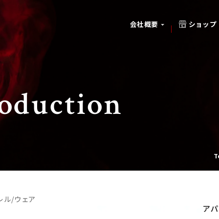
ショップ
会社概要
roduction
T
レル/ウェア
アパ