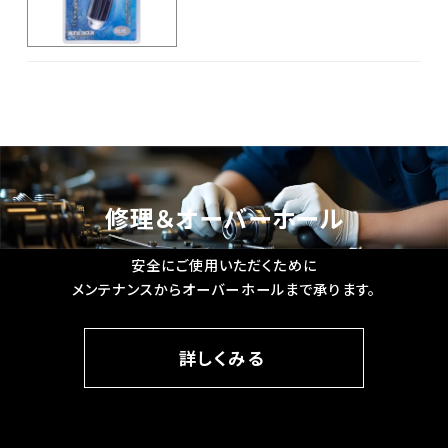
れ、アングラーの上半身とロッドをしっ
かり連動させるための重要なアイテムで
す。 T字型のハンドル構造を持ち、両手
でバーを握ることで、魚の強烈な引きに
対して体全体でロッドをコントロールで
きます。 これにより、腕力だけでなく背
筋・脚力を使った**安定したポンピング
（ロッドの上下操作）**が可能になりま
す。
修理＆オーバーホール
安全にご使用いただくために
メンテナンスからオーバーホールまで承ります。
詳しくみる