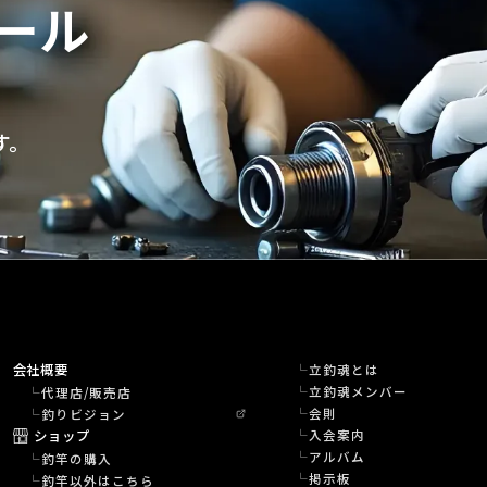
ール
す。
会社概要
立釣魂とは
立釣魂メンバー
代理店/販売店
会則
釣りビジョン
ショップ
入会案内
アルバム
釣竿の購入
掲示板
釣竿以外はこちら