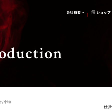
ショップ
会社概要
roduction
け/小物
仕掛