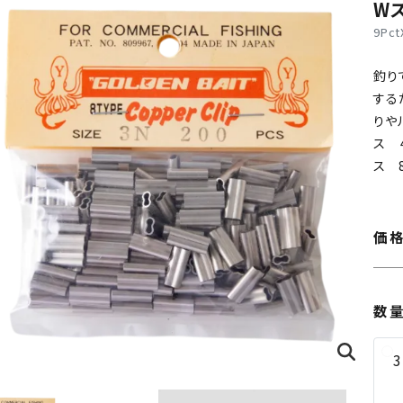
W
9Pct
釣り
する
りや
ス 
ス 
価
数