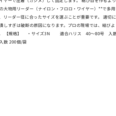
イヤーで圧着（カシメ）して固定します。 結び目を作るより
の大物用リーダー（ナイロン・フロロ・ワイヤー）**で多
、リーダー径に合ったサイズを選ぶことが重要です。 適切
潰しすぎは破断の原因になります。プロの現場では、結びよ
。 【規格】 ・サイズ3N 適合ハリス 40～80号 入数2
入数 200個/袋