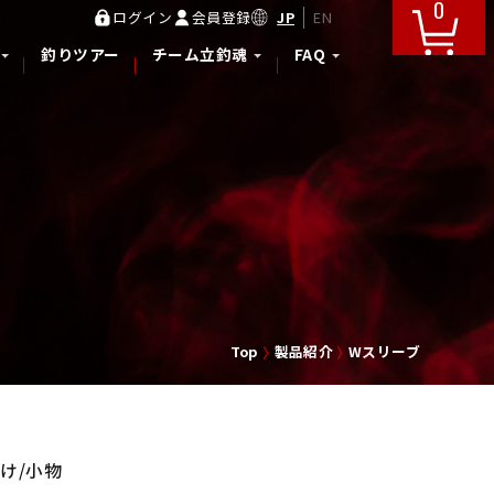
0
JP
EN
ログイン
会員登録
釣りツアー
チーム立釣魂
FAQ
Top
製品紹介
Wスリーブ
け/小物