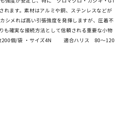
も強度が安定し、特に**クロマグロ・カジキ・GT
用されます。素材はアルミや銅、ステンレスなどが
にカシメれば高い引張強度を発揮しますが、圧着不
りも確実な接続方法として信頼される重要な小物
00個/袋 ・サイズ4N 適合ハリス 80～120