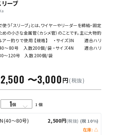
スリーブ
Xa
で使う「スリーブ」とは、ワイヤーやリーダーを締結・固定
ための小さな金属管（カシメ管）のことです。主に大物釣
ルアー釣りで使用 【規格】 ・サイズ3N 適合ハリ
40～80号 入数200個/袋 ・サイズ4N 適合ハリ
80～120号 入数 200個/袋
2,500 〜3,000
円
格
(税抜)
1
量
個
3N(40～80号)
2,500円
(税抜)
(税 10%)
在庫: △