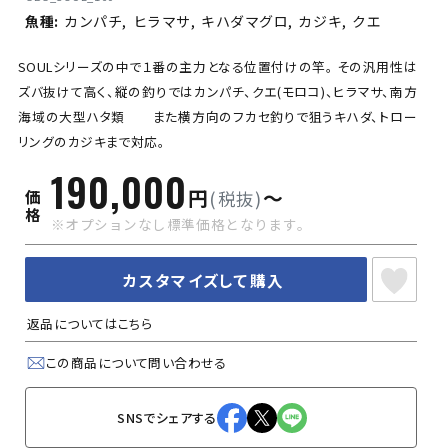
魚種:
カンパチ,
ヒラマサ,
キハダマグロ,
カジキ,
クエ
SOULシリーズの中で１番の主力となる位置付けの竿。 その汎用性は
ズバ抜けて高く、縦の釣りではカンパチ、クエ(モロコ)、ヒラマサ、南方
海域の大型ハタ類 また横方向のフカセ釣りで狙うキハダ、トロー
リングのカジキまで対応。
190,000
円
〜
価
(税抜)
格
※オプションなし標準価格となります。
カスタマイズして購入
返品についてはこちら
この商品について問い合わせる
SNSでシェアする