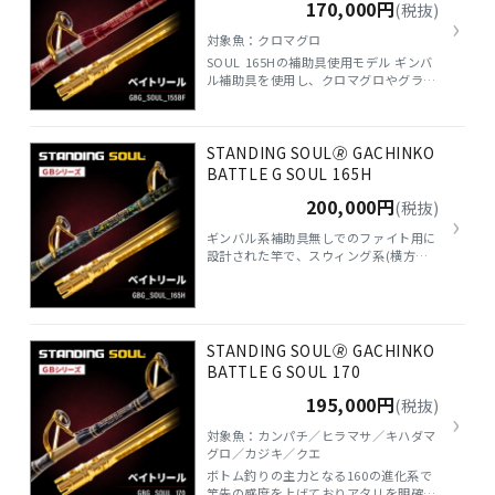
170,000円
(税抜)
›
対象魚：クロマグロ
SOUL 165Hの補助具使用モデル ギンバ
ル補助具を使用し、クロマグロやグラン
ダーカジキなどの魚とも力勝負が可能と
なるモデル 海外の大型クロマグロにも
対応
STANDING SOUL🄬 GACHINKO
BATTLE G SOUL 165H
200,000円
(税抜)
›
ギンバル系補助具無しでのファイト用に
設計された竿で、スウィング系(横方向)
ファイトにおすすめ ターゲットは巨大
クロマグロやガチンコビルフィッシュ！
人間と魚 1対1の極限ファイトを可能と
するスーパーロッド ストロング系アン
グラーに使って頂きたいアイテムです。
STANDING SOUL🄬 GACHINKO
BATTLE G SOUL 170
195,000円
(税抜)
›
対象魚：カンパチ／ヒラマサ／キハダマ
グロ／カジキ／クエ
ボトム釣りの主力となる160の進化系で
竿先の感度を上げておりアタリを明確に