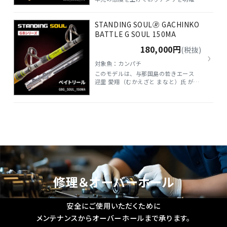
捉えることが可能。 体型の違いにより
変わるファイティングポジションの変化
STANDING SOUL🄬 GACHINKO
に対応する為に開発誕生した竿です。 タ
ーゲットはsoul160と同じく幅広いター
BATTLE G SOUL 150MA
ゲットに対応します。
180,000円
(税抜)
›
対象魚：カンパチ
このモデルは、与那国島の若きエース
迎里 愛翔（むかえざと まなと）氏 が、
まだ小柄な体でありながら記録級の大型
魚をキャッチした際に使用した実績モデ
ルでもあり、ビッグゲームシーンでの信
頼性は折り紙付き。 SOUL 160 のポテ
ンシャルはそのままに、女性や体の小さ
めな方のファイトに最適な設計となって
います。
修理＆オーバーホール
安全にご使用いただくために
メンテナンスからオーバーホールまで承ります。