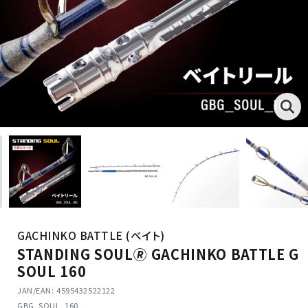
GACHINKO BATTLE (ベイト)
STANDING SOUL🄬 GACHINKO BATTLE G
SOUL 160
JAN/EAN: 4595432522122
GBG_SOUL_160