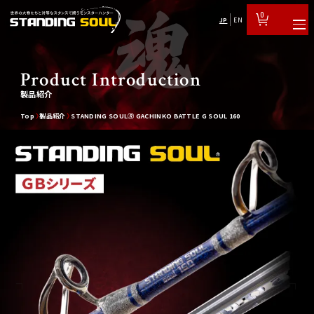
0
JP
EN
Product Introduction
製品紹介
Top
製品紹介
STANDING SOUL🄬 GACHINKO BATTLE G SOUL 160