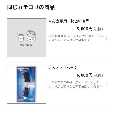
同じカテゴリの商品
立釣会専用 - 秘密の商品
3,000円
(税抜)
›
立釣会専用 になります。会に加入してい
るメンバーのみ購入が可能です
デカアテ T-BAR
6,000円
(税抜)
›
「デカアテ T-BAR（ティーバー）」と
は、泳がせ釣りなどの竿尻につける器具
です。 主に超大型魚とのファイトに使わ
れ、アングラーの上半身とロッドをしっ
かり連動させるための重要なアイテムで
す。 T字型のハンドル構造を持ち、両手
でバーを握ることで、魚の強烈な引きに
対して体全体でロッドをコントロールで
きます。 これにより、腕力だけでなく背