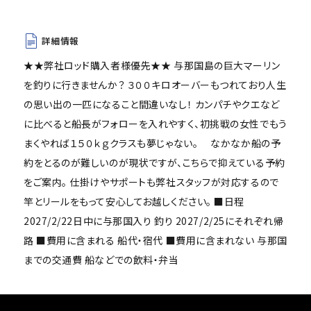
詳細情報
★★弊社ロッド購入者様優先★★ 与那国島の巨大マーリン
を釣りに行きませんか？ ３００キロオーバーもつれており人生
の思い出の一匹になること間違いなし！ カンパチやクエなど
に比べると船長がフォローを入れやすく、初挑戦の女性でもう
まくやれば１５０ｋｇクラスも夢じゃない。 なかなか船の予
約をとるのが難しいのが現状ですが、こちらで抑えている予約
をご案内。 仕掛けやサポートも弊社スタッフが対応するので
竿とリールをもって安心してお越しください。 ■日程
2027/2/22日中に与那国入り 釣り 2027/2/25にそれぞれ帰
路 ■費用に含まれる 船代・宿代 ■費用に含まれない 与那国
までの交通費 船などでの飲料・弁当