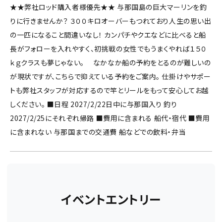
★★弊社ロッド購入者様優先★★ 与那国島の巨大マーリンを釣
りに行きませんか？ ３００キロオーバーもつれており人生の思い出
の一匹になること間違いなし！ カンパチやクエなどに比べると船
長がフォローを入れやすく、初挑戦の女性でもうまくやれば１５０
ｋｇクラスも夢じゃない。 なかなか船の予約をとるのが難しいの
が現状ですが、こちらで抑えている予約をご案内。 仕掛けやサポー
トも弊社スタッフが対応するので竿とリールをもって安心してお越
しください。 ■日程 2027/2/22日中に与那国入り 釣り
2027/2/25にそれぞれ帰路 ■費用に含まれる 船代・宿代 ■費用
に含まれない 与那国までの交通費 船などでの飲料・弁当
イベントエントリー