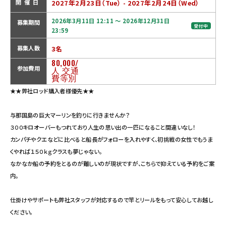
2027年2月23日（Tue） - 2027年2月24日（Wed）
開催日
2026年3月11日 12:11 ～ 2026年12月31日
募集期間
受付中
23:59
3名
募集人数
80,000/
参加費用
人 交通
費等別
★★弊社ロッド購入者様優先★★
与那国島の巨大マーリンを釣りに行きませんか？
３００キロオーバーもつれており人生の思い出の一匹になること間違いなし！
カンパチやクエなどに比べると船長がフォローを入れやすく、初挑戦の女性でもうま
くやれば１５０ｋｇクラスも夢じゃない。
なかなか船の予約をとるのが難しいのが現状ですが、こちらで抑えている予約をご案
内。
仕掛けやサポートも弊社スタッフが対応するので竿とリールをもって安心してお越し
ください。