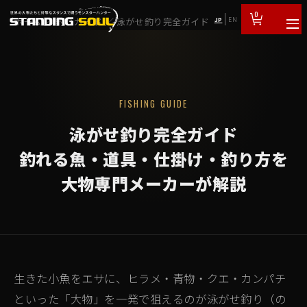
0
ホーム
／
釣りガイド
／
泳がせ釣り完全ガイド
JP
EN
FISHING GUIDE
泳がせ釣り完全ガイド
釣れる魚・道具・仕掛け・釣り方を
大物専門メーカーが解説
生きた小魚をエサに、ヒラメ・青物・クエ・カンパチ
といった「大物」を一発で狙えるのが泳がせ釣り（の