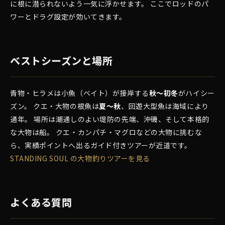
に根に潜られないよう一気に浮かせます。 ここでロッドのパ
ワーとドラグ設定が効いてきます。
ベストシーズンと場所
青物・ヒラメは小魚（ベイト）が接岸する
秋〜初冬
がハイシー
ズン。 クエ・大物の根魚は
夏〜秋
、回遊大型魚は海域により
通年。 場所は潮通しのよい堤防の先端、沖磯、そして本格的
な大物は船。 クエ・カンパチ・マグロなどの大物に挑むな
ら、実績ポイントへ出るガイド付きツアーが近道です。
STANDING SOUL の大物釣りツアーを見る
よくある質問