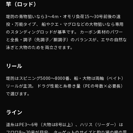
竿（ロッド）
堤防の青物狙いなら3〜4m・オモリ負荷15〜30号前後の遠
投・万能タイプ、 船やクエ・マグロなどの大物狙いなら専用
のスタンディングロッドが基準です。 カーボン素材のパワー
と全長・調子（先調子／胴調子）のバランスが、エサの自然な
泳ぎと大物のためを両立させます。
リール
堤防はスピニング5000〜8000番、船・大物は両軸（ベイト）
リールが主流。 ドラグ性能と糸巻き量（PEの号数×必要長）
で選びます。
ライン
道糸はPE3〜6号（大物は8号以上）、ハリス（リーダー）は
フロロ8〜20号が目安。 ターゲットのサイズと釣り場の根の荒