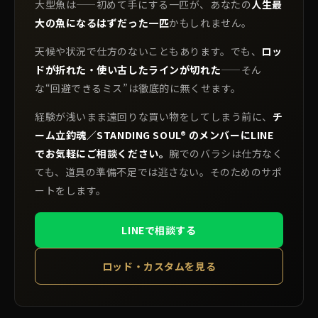
大型魚は——初めて手にする一匹が、あなたの
人生最
大の魚になるはずだった一匹
かもしれません。
天候や状況で仕方のないこともあります。でも、
ロッ
ドが折れた・使い古したラインが切れた
——そん
な“回避できるミス”は徹底的に無くせます。
経験が浅いまま遠回りな買い物をしてしまう前に、
チ
ーム立釣魂／STANDING SOUL® のメンバーにLINE
でお気軽にご相談ください。
腕でのバラシは仕方なく
ても、道具の準備不足では逃さない。そのためのサポ
ートをします。
LINEで相談する
ロッド・カスタムを見る