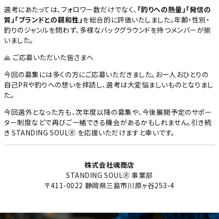
選考にあたっては、フォロワー数だけでなく、
「釣りへの熱量」「発信の
質」「ブランドとの親和性」
を総合的に評価いたしました。年齢・性別・
釣りのジャンルを問わず、多様なバックグラウンドを持つメンバーが揃
いました。
🙏 ご応募いただいた皆さまへ
今回の募集には多くの方にご応募いただきました。お一人おひとりの
自己PRや釣りへの想いを拝読し、選考は大変悩ましいものとなりまし
た。
今回選外となった方も、次年度以降の募集や、今後展開予定のサポー
ター制度などで再びご一緒できる機会があるかもしれません。引き続
き STANDING SOUL🄬 を応援いただけますと幸いです。
株式会社魂商店
STANDING SOUL🄬 事業部
〒411-0022 静岡県三島市川原ヶ谷253-4