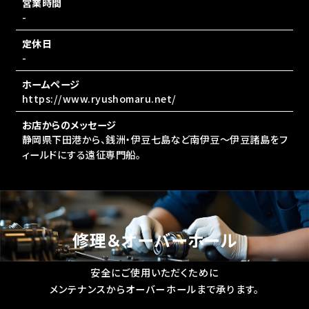
営業時間
-
定休日
-
ホームページ
https://www.ryushomaru.net/
お店からのメッセージ
静岡県下田港から、銭洲・伊豆七島など南伊豆～伊豆諸島をフ
ィールドにする遠征専門船。
修理＆オーバーホール
安全にご使用いただくために
メンテナンスからオーバーホールまで承ります。